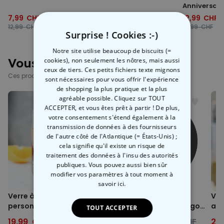
Anniversair
7,99 CHF
6,99 CHF
12,99 CHF
12,99 CHF
11,99 CHF
19,99 CHF
Surprise ! Cookies :-)
Notre site utilise beaucoup de biscuits (=
Vous avez vu ?
cookies), non seulement les nôtres, mais aussi
ceux de tiers. Ces petits fichiers texte mignons
Ces produits pourraient aussi vous intéresser
sont nécessaires pour vous offrir l'expérience
de shopping la plus pratique et la plus
agréable possible. Cliquez sur TOUT
ACCEPTER, et vous êtes prêt à partir ! De plus,
votre consentement s'étend également à la
transmission de données à des fournisseurs
de l'autre côté de l'Atlantique (= États-Unis) ;
cela signifie qu'il existe un risque de
traitement des données à l'insu des autorités
publiques. Vous pouvez aussi bien sûr
modifier vos paramètres à tout moment
à
savoir ici.
Verre à Negroni
Chope de bière
Ver
personnalisé
personnalisée avec logo
ave
TOUT ACCEPTER
et visage
19,99 CHF
24,99 CHF
29,99 CHF
39,99 CHF
24