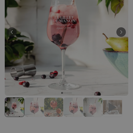
Personnalisable
Chope de bière personnalisée
avec logo et visage
plus de
68.600
exemplaires
39,99 CHF
vendus
Personnalisable
Verre à vin personnalisé avec
nom et âge
plus de 100
exemplaires
29,99 CHF
vendus
Personnalisable
Tablier de cuisine
personnalisé avec laurier et
texte
plus de 3.200
exemplaires
49,99 CHF
vendus