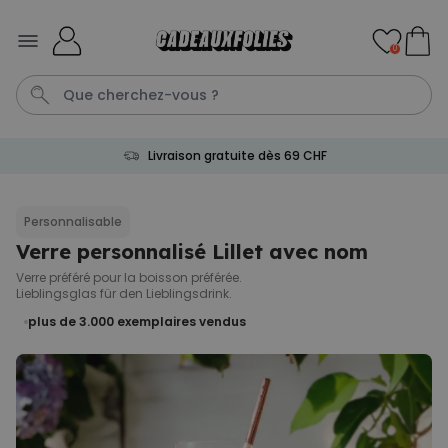
Skip to Content
0
Livraison gratuite dès 69 CHF
T
Puzzel
Penis
Tasse
Personnalise
Personnalisable
Verre personnalisé Lillet avec nom
Personnalisable
Verre à Negroni personnalisé
Verre préféré pour la boisson préférée.
plus de 1.200
Lieblingsglas für den Lieblingsdrink.
exemplaires
24,99 CHF
vendus
plus de 3.000
exemplaires vendus
Personnalisable
Trousse de toilette
personnalisée avec nom et
picto
plus de 1.400
exemplaires
34,99 CHF
vendus