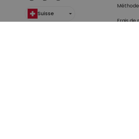
Méthode
Suisse
Frais de 
Suivi du c
Retour
Droit de 
Retrouve
question
Conditions générales de Vente
Sécurité & Pr