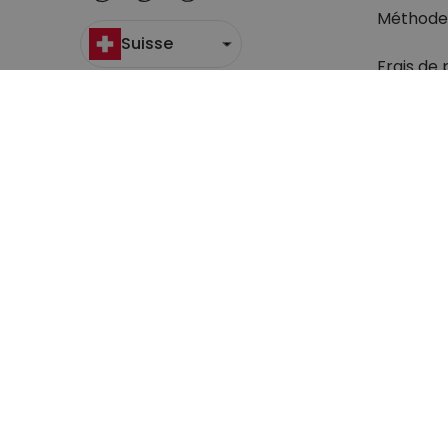
Méthode
Suisse
Frais de 
Suivi du c
Retour
Droit de 
Retrouve
question
Conditions générales de Vente
Sécurité & Pr