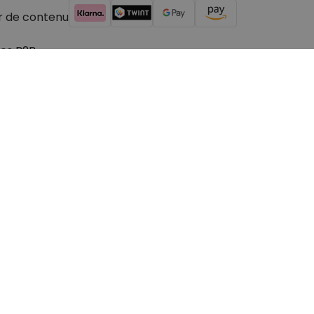
r de contenu
es B2B
© 2026 cadeauxfolies