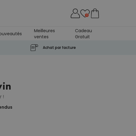
0
Meilleures
Cadeau
ouveautés
ventes
Gratuit
Achat par facture
vin
 !
endus