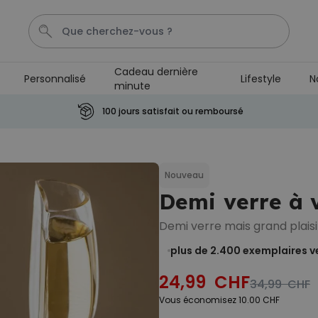
Cadeau dernière
Personnalisé
Lifestyle
N
minute
T
Puzzel
Penis
Tasse
Personnalise
100 jours satisfait ou remboursé
Personnalisable
Verre à Negroni personnalisé
Nouveau
plus de 1.200
24,99 CHF
Demi verre à 
exemplaires
vendus
Demi verre mais grand plaisir
Personnalisable
Trousse de toilette
plus de 2.400
exemplaires v
personnalisée avec nom et
picto
24,99 CHF
plus de 1.400
34,99 CHF
exemplaires
34,99 CHF
vendus
Vous économisez 10.00 CHF