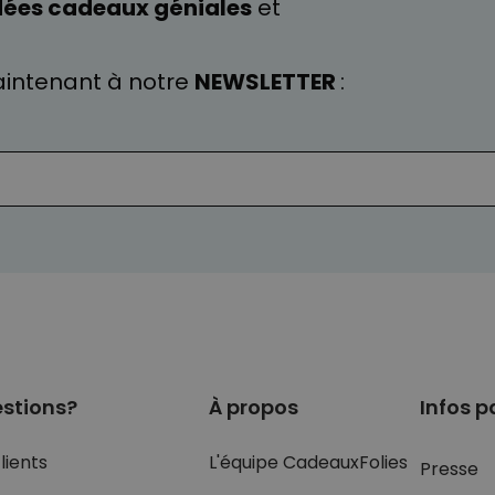
dées cadeaux géniales
et
intenant à notre
NEWSLETTER
:
stions?
À propos
Infos p
lients
L'équipe CadeauxFolies
Presse