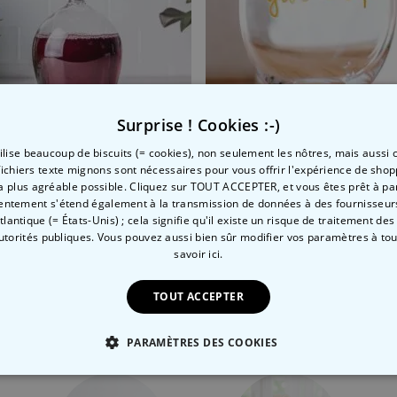
Surprise ! Cookies :-)
tilise beaucoup de biscuits (= cookies), non seulement les nôtres, mais aussi c
prénom
 à Vin inversé
Verre à vin géant I Don't G
fichiers texte mignons sont nécessaires pour vous offrir l'expérience de shop
la plus agréable possible. Cliquez sur TOUT ACCEPTER, et vous êtes prêt à part
 CHF
29,99 CHF
13,99 CHF
29,99 CHF
entement s'étend également à la transmission de données à des fournisseurs
Atlantique (= États-Unis) ; cela signifie qu'il existe un risque de traitement de
autorités publiques. Vous pouvez aussi bien sûr modifier vos paramètres à t
savoir ici.
Catégorie concernée
TOUT ACCEPTER
Consultez nos autres catégories de cadeux insolites
PARAMÈTRES DES COOKIES
 NÉCESSAIRE
PERFORMANCE
COMMERCIALISATION