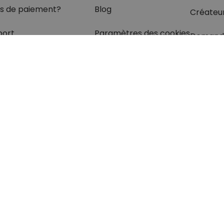
s de paiement?
Blog
Créateu
port
Paramètres des cookies
Demand
olis
rétractation
z les réponses
à vos
s dans
la rubrique FAQ.
otection des données
Mentions légales